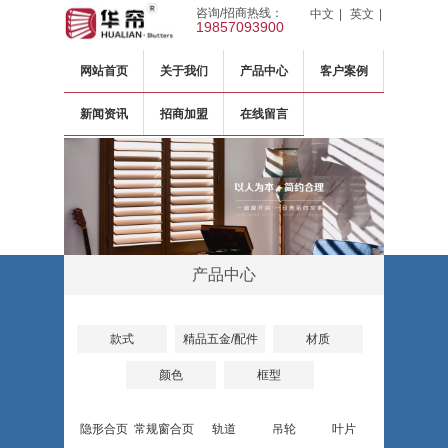
咨询/招商热线：
中文
|
英文
|
19857093900
网站首页
关于我们
产品中心
客户案例
新闻资讯
招商加盟
在线留言
产品中心
款式
精品五金/配件
材质
颜色
框型
隐形合页
常规窗合页
轨道
吊轮
叶片